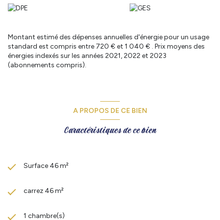
l’ensemble.
La pièce de vie constitue un espace convivial et lumineux, idéal
pour partager des moments de détente ou recevoir. Son
agencement harmonieux permet de créer facilement un coin
Montant estimé des dépenses annuelles d'énergie pour un usage
salon confortable ainsi qu’un espace repas accueillant. La cuisine
standard est compris entre 720 € et 1 040 € . Prix moyens des
ouverte, moderne et parfaitement intégrée à la pièce principale,
énergies indexés sur les années 2021, 2022 et 2023
apporte une véritable sensation d’espace et de fluidité.
(abonnements compris).
Semi-équipée avec des éléments de qualité, la cuisine dispose
d’équipements modernes qui permettent une installation
immédiate. Son design sobre et élégant séduira les amateurs
d’intérieurs actuels, tout en offrant un véritable confort
d’utilisation au quotidien.
A PROPOS DE CE BIEN
La chambre, bien proportionnée, offre un espace nuit calme et
agréable. Elle permet aisément l’installation d’un grand lit et de
Caractéristiques de ce bien
rangements tout en conservant une circulation fluide. Grâce à la
configuration de l’appartement situé au dernier étage, l’ensemble
bénéficie d’une ambiance paisible particulièrement appréciable.
La salle de bain, entièrement neuve elle aussi, a été conçue dans
Surface 46 m²
un esprit moderne et fonctionnel. Les équipements et
revêtements ont été choisis avec soin afin d’offrir un espace à la
carrez 46 m²
fois esthétique et pratique. Les toilettes séparées viennent
compléter le confort général du logement, un détail toujours
recherché dans ce type de bien.
1 chambre(s)
L’un des grands atouts de cet appartement réside également