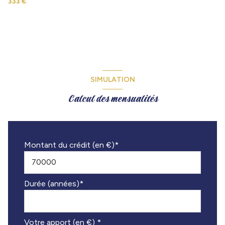
333 €
SIMULATION
Calcul des mensualités
Montant du crédit (en €)*
Durée (années)*
Votre apport (en €) *