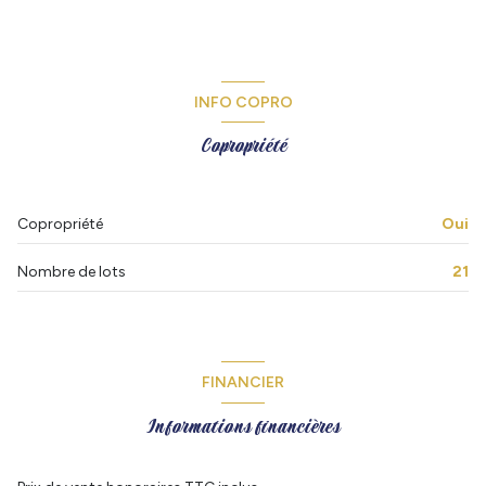
rapidement le bien en location ou poursuivre son exploitation
locative sans interruption avec un loyer actuel de 410€/mois.
Autre gros atout, les faibles charges de copropriété (150€/an)
ainsi que la TF (350€/an)
INFO COPRO
Produit rare, contacter Immobilier du Palais Clémence 06 23 17
37 98 ou Valérie 06 15 27 27 45
Copropriété
Copropriété
Oui
Nombre de lots
21
FINANCIER
Informations financières