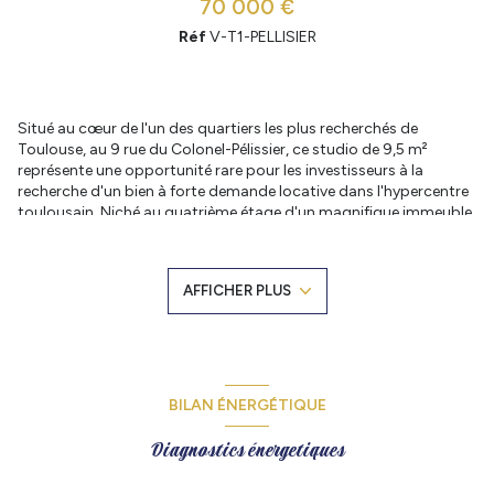
70 000 €
Réf
V-T1-PELLISIER
Situé au cœur de l'un des quartiers les plus recherchés de
Toulouse, au 9 rue du Colonel-Pélissier, ce studio de 9,5 m²
représente une opportunité rare pour les investisseurs à la
recherche d'un bien à forte demande locative dans l'hypercentre
toulousain. Niché au quatrième étage d'un magnifique immeuble
haussmannien plein de cachet, cet appartement bénéficie d'un
emplacement exceptionnel, à proximité immédiate des
commerces, des transports en commun, des établissements
AFFICHER PLUS
d'enseignement supérieur, des lieux culturels et de toutes les
commodités qui font la renommée du centre-ville de Toulouse.
Dès l'entrée dans l'immeuble, le charme de l'ancien opère. La
façade élégante, les parties communes de caractère et
l'architecture typique des immeubles haussmanniens
témoignent du prestige et de la qualité du bâti.
BILAN ÉNERGÉTIQUE
Situé au quatrième étage sans ascenseur, le studio a été
intelligemment aménagé afin d'optimiser chaque mètre carré
Diagnostics énergetiques
disponible. Grâce à une organisation fonctionnelle des espaces, il
offre tout le confort nécessaire pour une occupation